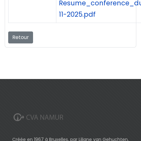
Resume_conference_d
11-2025.pdf
Retour
Créée en 1967 à Bruxelles, par Liliane van Gehuchten,