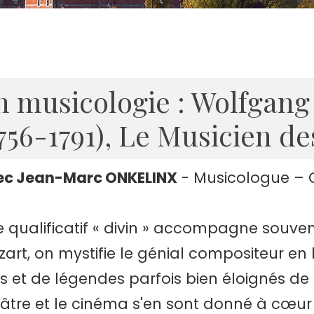
n musicologie : Wolfgan
1756-1791), Le Musicien d
ec Jean-Marc ONKELINX
- Musicologue – 
le qualificatif « divin » accompagne souve
art, on mystifie le génial compositeur en 
ts et de légendes parfois bien éloignés de l
âtre et le cinéma s'en sont donné à cœur